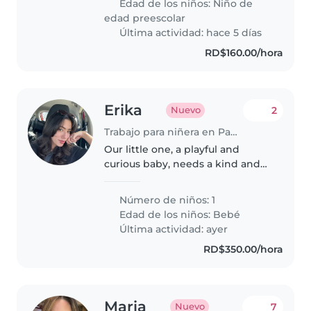
Edad de los niños:
Niño de
inteligente. Nos encantaría
edad preescolar
alguien que se..
Última actividad: hace 5 días
RD$160.00/hora
Erika
2
Nuevo
Trabajo para niñera en Pantanal
Our little one, a playful and
curious baby, needs a kind and
attentive Babysitter to spend
time with. If you speak Spanish
Número de niños: 1
and love babies, we'd love to
Edad de los niños:
Bebé
meet you!
Última actividad: ayer
RD$350.00/hora
Maria
7
Nuevo