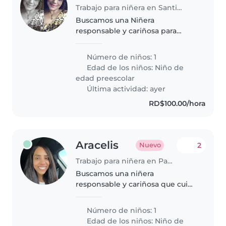
Trabajo para niñera en Santiago de los Caballeros
Buscamos una Niñera
responsable y cariñosa para
nuestro pequeño de energía
inagotable, lleno de curiosidad y
Número de niños: 1
amor por los juegos. Queremos
Edad de los niños:
Niño de
que alguien se una a nuestra
edad preescolar
familia para..
Última actividad: ayer
RD$100.00/hora
Aracelis
2
Nuevo
Trabajo para niñera en Pantanal
Buscamos una niñera
responsable y cariñosa que cuide
a nuestro niño en edad
preescolar, lleno de energía e
Número de niños: 1
inteligencia. Debe estar cómoda
Edad de los niños:
Niño de