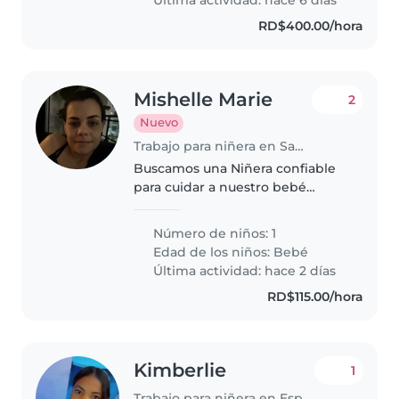
de amor.
RD$400.00/hora
Mishelle Marie
2
Nuevo
Trabajo para niñera en Santo Domingo (Distrito de Santo Domingo)
Buscamos una Niñera confiable
para cuidar a nuestro bebé
independiente y curioso. Debe
sentirse cómoda con mascotas y
Número de niños: 1
tareas del hogar. ¡Contactanos
Edad de los niños:
Bebé
para coordinar una reunión!
Última actividad: hace 2 días
RD$115.00/hora
Kimberlie
1
Trabajo para niñera en Española