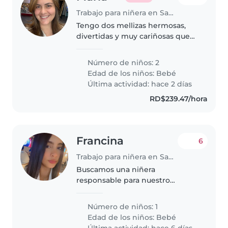
Trabajo para niñera en Santo Domingo (Distrito de Santo Domingo)
Tengo dos mellizas hermosas,
divertidas y muy cariñosas que
desean conocerte!
Número de niños: 2
Edad de los niños:
Bebé
Última actividad: hace 2 días
RD$239.47/hora
Francina
6
Trabajo para niñera en Santiago de los Caballeros
Buscamos una niñera
responsable para nuestro
pequeño bebé de inteligentes,
cariñoso y tranquilo. Ideal que
Número de niños: 1
tenga experiencia con bebés y
Edad de los niños:
Bebé
crear un ambiente seguro y lleno
Última actividad: hace 6 días