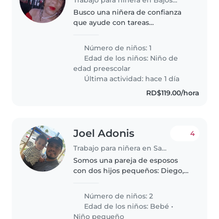
Busco una niñera de confianza
que ayude con tareas
domésticas ligeras para mi
pequeño de 3 años, alegre y
Número de niños: 1
curioso. ¡Ideal alguien con
Edad de los niños:
Niño de
paciencia y cariño!
edad preescolar
Última actividad: hace 1 día
RD$119.00/hora
Joel Adonis
4
Trabajo para niñera en Santo Domingo (Distrito de Santo Domingo)
Somos una pareja de esposos
con dos hijos pequeños: Diego,
de 1 año y 1 mes, y Zoe, de 1 mes
de nacida. Ambos trabajamos en
Número de niños: 2
horario de oficina,
Edad de los niños:
Bebé
•
Niño pequeño