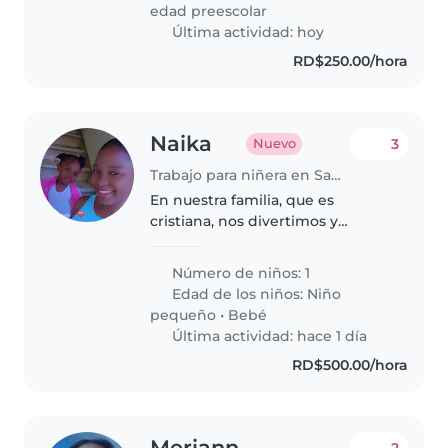
con tareas domésticas básicas.
edad preescolar
Contáctanos..
Última actividad: hoy
RD$250.00/hora
Naika
3
Nuevo
Trabajo para niñera en Santo Domingo Este
En nuestra familia, que es
cristiana, nos divertimos y
reímos con respecto constante,
en la mesa y al hacer las tareas
Número de niños: 1
del hogar. La limpieza es una de
Edad de los niños:
Niño
nuestras prioridades y rutina..
pequeño
•
Bebé
Última actividad: hace 1 día
RD$500.00/hora
Meriann
2