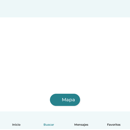
Santa Cruz de Barahona
Bonao
San Juan de la Maguana
Bajos de Haina
Baní
Moca
Azua
Mao
Boca Chica
Salcedo
Esperanza
Cotuí
Villa Altagracia
Hato Mayor del Rey
Nagua
Villa Bisonó
Jarabacoa
Constanza
Tamboril
Bayaguana
Quisqueya (San Pedro de Macorís)
San Fernando de Monte Cristi
Mapa
Inicio
Buscar
Mensajes
Favoritos