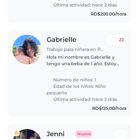
Última actividad: hace 2 días
RD$200.00/hora
Gabrielle
22
Trabajo para niñera en Punta Cana
Hola mi nombre es Gabrielle y
tengo una beba de 1 año. Estoy
en búsqueda de una niñera que
me pueda ayudar a cuidar a mi
Número de niños: 1
hija. Tienes que ser paciente
Edad de los niños:
Niño
pero sobre todo creativa e
pequeño
divertida..
Última actividad: hace 2 días
RD$125.00/hora
Jenni
Nuevo