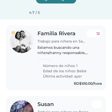
4.7 / 5
Familia Rivera
12
Trabajo para niñera en Santo Domingo Este
Estamos buscando una
niñera/nanny responsable,
cariñosa y comprometida para el
cuidado de nuestra bebé de 6
Número de niños: 1
meses. Es una bebé tranquila,
Edad de los niños:
Bebé
alegre, cariñosa y muy fácil de
Última actividad: ayer
cuidar. Nos..
RD$100.00/hora
Susan
Trabajo para niñera en Bajos de Haina