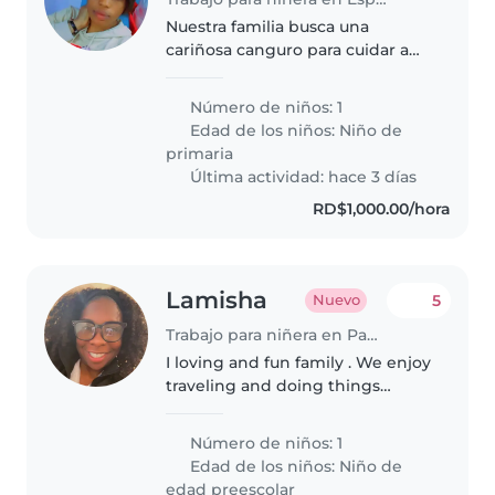
Nuestra familia busca una
cariñosa canguro para cuidar a
nuestro niño de edad escolar.
Necesitamos alguien a quien le
Número de niños: 1
guste cocinar, hacer tareas
Edad de los niños:
Niño de
domésticas y ayudar con las
primaria
tareas...
Última actividad: hace 3 días
RD$1,000.00/hora
Lamisha
5
Nuevo
Trabajo para niñera en Pantanal
I loving and fun family . We enjoy
traveling and doing things
through learning
Número de niños: 1
Edad de los niños:
Niño de
edad preescolar