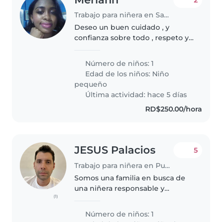
Trabajo para niñera en Santo Domingo (Distrito de Santo Domingo)
Deseo un buen cuidado , y
confianza sobre todo , respeto y
comprensión
Número de niños: 1
Edad de los niños:
Niño
pequeño
Última actividad: hace 5 días
RD$250.00/hora
JESUS Palacios
5
Trabajo para niñera en Punta Cana
Somos una familia en busca de
una niñera responsable y
(1)
cariñosa para nuestro niño/a de
preescolar, quien es muy
Número de niños: 1
energético/a, juguetón/a e