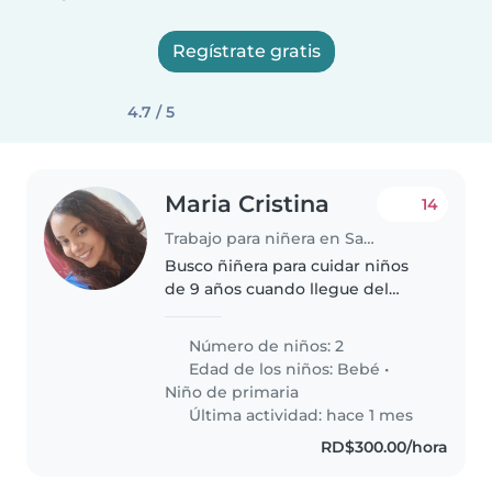
Regístrate gratis
4.7 / 5
Maria Cristina
14
Trabajo para niñera en Santo Domingo Oeste
Busco ñiñera para cuidar niños
de 9 años cuando llegue del
colegio y para cuidar de 7.30 am
a 7 pm bebe de 1 año
Número de niños: 2
Edad de los niños:
Bebé
•
Niño de primaria
Última actividad: hace 1 mes
RD$300.00/hora