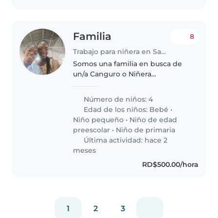
Familia
8
Trabajo para niñera en Santo Domingo Este
Somos una familia en busca de
un/a Canguro o Niñera
responsable y cariñosa para
nuestros cuatro hijos, desde
Número de niños: 4
bebés hasta niños en edad
Edad de los niños:
Bebé
•
escolar. Nuestros hijos son muy
Niño pequeño
•
Niño de edad
energéticos,..
preescolar
•
Niño de primaria
Última actividad: hace 2
meses
RD$500.00/hora
1
2
3