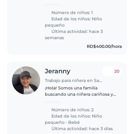
viernes y quiero una persona
responsable que pueda cuidar
Número de niños: 1
mi bebé como si fuera su hijo
Edad de los niños:
Niño
limpiar la casa y que nos
pequeño
llevemos..
Última actividad: hace 3
semanas
RD$400.00/hora
Jeranny
20
Trabajo para niñera en Santo Domingo Este
¡Hola! Somos una familia
buscando una niñera cariñosa y
responsable para cuidar a
nuestros dos pequeños.
Número de niños: 2
Tenemos un bebé y un niño en
Edad de los niños:
Niño
edad preescolar, muy cariñosos,
pequeño
•
Bebé
divertidos y creativos...
Última actividad: hace 3 días