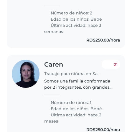
cultures. We do families in
people perspective and
Número de niños: 2
knowledge .Babies are siblings
Edad de los niños:
Bebé
.Born February 13 . We are
Última actividad: hace 3
looking for..
semanas
RD$250.00/hora
Caren
21
Trabajo para niñera en Santo Domingo Este
Somos una familia conformada
por 2 integrantes, con grandes
deseos de superación, poder
seguir estudiando en la
Número de niños: 1
universidad, crecer en un
Edad de los niños:
Bebé
ambiente de paz y estar rodeada
Última actividad: hace 2
de mucho amor..
meses
RD$250.00/hora