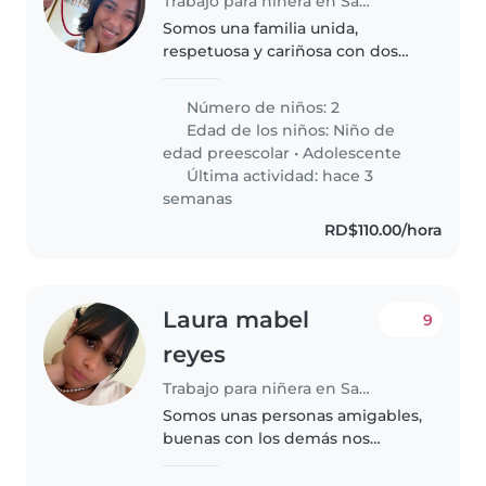
Trabajo para niñera en Santo Domingo Este
Somos una familia unida,
respetuosa y cariñosa con dos
hijos. Buscamos una niñera
responsable, paciente, amorosa,
Número de niños: 2
limpia e higiénica,
Edad de los niños:
Niño de
comprometida con brindarles un
edad preescolar
•
Adolescente
ambiente seguro,..
Última actividad: hace 3
semanas
RD$110.00/hora
Laura mabel
9
reyes
Trabajo para niñera en Santo Domingo Este
Somos unas personas amigables,
buenas con los demás nos
encanta interactuar con las
personas que están en la casa.