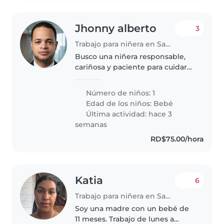
Jhonny alberto
3
Trabajo para niñera en Santo Domingo Este
Busco una niñera responsable,
cariñosa y paciente para cuidar
una bebé de 7 meses. Es
importante que sea una persona
Número de niños: 1
tranquila, organizada, puntual y
Edad de los niños:
Bebé
muy atenta a las necesidades
Última actividad: hace 3
de..
semanas
RD$75.00/hora
Katia
6
Trabajo para niñera en Santo Domingo Este
Soy una madre con un bebé de
11 meses. Trabajo de lunes a