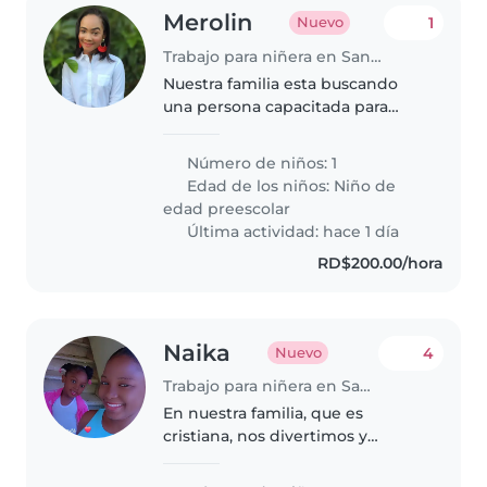
Merolin
1
Nuevo
Trabajo para niñera en Santo Domingo Este
Nuestra familia esta buscando
una persona capacitada para
soportar a un niño de 5 años con
condición dentro del espectro
Número de niños: 1
autista lo cual requiere mucha
Edad de los niños:
Niño de
atención en el día por eso
edad preescolar
quiero..
Última actividad: hace 1 día
RD$200.00/hora
Naika
4
Nuevo
Trabajo para niñera en Santo Domingo Este
En nuestra familia, que es
cristiana, nos divertimos y
reímos con respecto constante,
en la mesa y al hacer las tareas