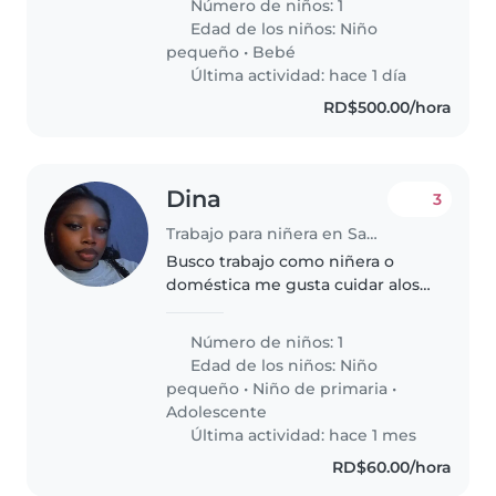
Número de niños: 1
del hogar. La limpieza es una de
Edad de los niños:
Niño
nuestras prioridades y rutina..
pequeño
•
Bebé
Última actividad: hace 1 día
RD$500.00/hora
Dina
3
Trabajo para niñera en Santo Domingo Este
Busco trabajo como niñera o
doméstica me gusta cuidar alos
niños soy amable y con
prometidas con mi trabajo
Número de niños: 1
Edad de los niños:
Niño
pequeño
•
Niño de primaria
•
Adolescente
Última actividad: hace 1 mes
RD$60.00/hora