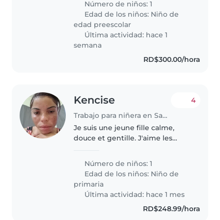
Número de niños: 1
Edad de los niños:
Niño de
edad preescolar
Última actividad: hace 1
semana
RD$300.00/hora
Kencise
4
Trabajo para niñera en Santo Domingo Este
Je suis une jeune fille calme,
douce et gentille. J'aime les
gens, je suis obéissante et j'aime
travailler. J'aime les enfants,
Número de niños: 1
même si je n'en ai pas encore.
Edad de los niños:
Niño de
J'ai le sens des responsabilités..
primaria
Última actividad: hace 1 mes
RD$248.99/hora