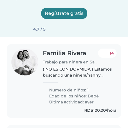
Regístrate gratis
4.7 / 5
Familia Rivera
14
Trabajo para niñera en Santo Domingo Este
( NO ES CON DORMIDA ) Estamos
buscando una niñera/nanny
responsable, cariñosa y
comprometida para el cuidado
Número de niños: 1
de nuestra bebé de 6 meses. Es
Edad de los niños:
Bebé
una bebé tranquila, alegre,
Última actividad: ayer
cariñosa y muy..
RD$100.00/hora