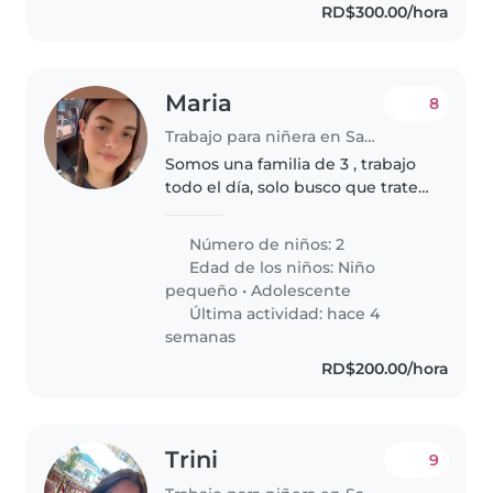
RD$300.00/hora
Maria
8
Trabajo para niñera en Santo Domingo Este
Somos una familia de 3 , trabajo
todo el día, solo busco que trate.
Mis hijos con amor y respeto ya
que son niños muy respetuosos
Número de niños: 2
y obedientes
Edad de los niños:
Niño
pequeño
•
Adolescente
Última actividad: hace 4
semanas
RD$200.00/hora
Trini
9