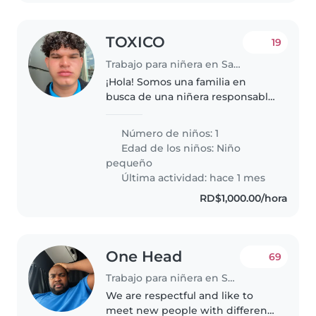
TOXICO
19
Trabajo para niñera en Santo Domingo Este
¡Hola! Somos una familia en
busca de una niñera responsable
para nuestro hijo, un niño
amigable, hablador y calmado.
Número de niños: 1
Nos encantaría que vinieras a
Edad de los niños:
Niño
nuestra casa para cuidarlo.
pequeño
¡Espero..
Última actividad: hace 1 mes
RD$1,000.00/hora
One Head
69
Trabajo para niñera en Santo Domingo Este
We are respectful and like to
meet new people with different