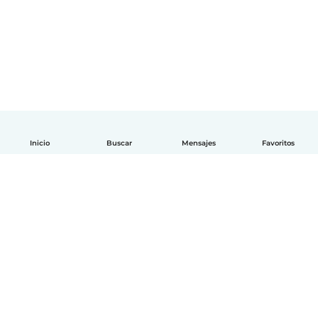
Inicio
Buscar
Mensajes
Favoritos
Español
Cómo funciona
Ayuda
Términos y Privacidad
Precios
Datos de la empresa