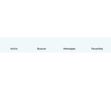
Inicio
Buscar
Mensajes
Favoritos
Español
Cómo funciona
Ayuda
Términos y Privacidad
Precios
Datos de la empresa