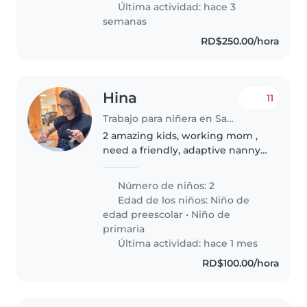
Última actividad: hace 3
semanas
RD$250.00/hora
Hina
11
Trabajo para niñera en Santo Domingo (Distrito de Santo Domingo)
2 amazing kids, working mom ,
need a friendly, adaptive nanny
who can take care of kids
homework, play based activities
Número de niños: 2
and constructive studies at
Edad de los niños:
Niño de
home. I need full time live in
edad preescolar
•
Niño de
nanny..
primaria
Última actividad: hace 1 mes
RD$100.00/hora