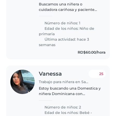
Buscamos una niñera o
cuidadora cariñosa y paciente
para nuestro hijo en edad
escolar, que es cariñoso,
Número de niños: 1
energético y curioso. Que le
Edad de los niños:
Niño de
realice su almuerzo/cena, lo
primaria
busque al colegio..
Última actividad: hace 3
semanas
RD$60.00/hora
Vanessa
25
Trabajo para niñera en Santo Domingo (Distrito de Santo Domingo)
Estoy buscando una Domestica y
niñera Dominicana con
experiencia. Sería de lunes a
viernes de 8:00am a 6:00 y los
Número de niños: 2
sábados hasta las 1:00 Pero sería
Edad de los niños:
Bebé
•
realizar las tareas del hogar,..