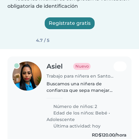
obligatoria de identificación
Regístrate gratis
4.7 / 5
Asiel
Nuevo
Trabajo para niñera en Santo Domingo (Distrito de Santo Domingo)
Buscamos una niñera de
confianza que sepa manejar
mascotas, cocinar y realizar
tareas del hogar. Queremos a
Número de niños: 2
alguien cariñoso, divertida e
Edad de los niños:
Bebé
•
inteligente que cuide a nuestro
Adolescente
pequeño de..
Última actividad: hoy
RD$120.00/hora