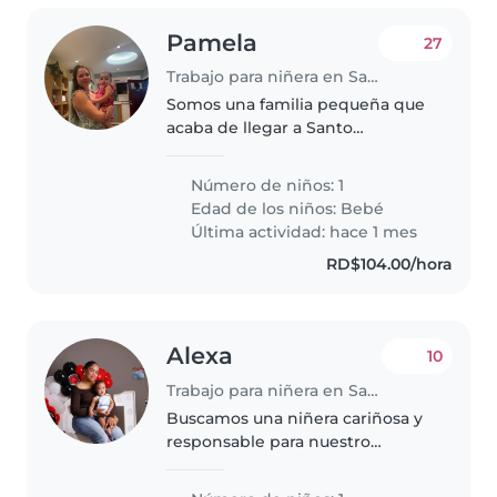
Pamela
27
Trabajo para niñera en Santo Domingo (Distrito de Santo Domingo)
Somos una familia pequeña que
acaba de llegar a Santo
Domingo. Con una bebe
sumamente de 11 meses. Nos
Número de niños: 1
interesa alguien que se
Edad de los niños:
Bebé
encargue del cuidado de ella
Última actividad: hace 1 mes
durante el dia y la noche..
RD$104.00/hora
Alexa
10
Trabajo para niñera en Santo Domingo (Distrito de Santo Domingo)
Buscamos una niñera cariñosa y
responsable para nuestro
pequeño, un niño alegre,
cariñoso e inteligente.