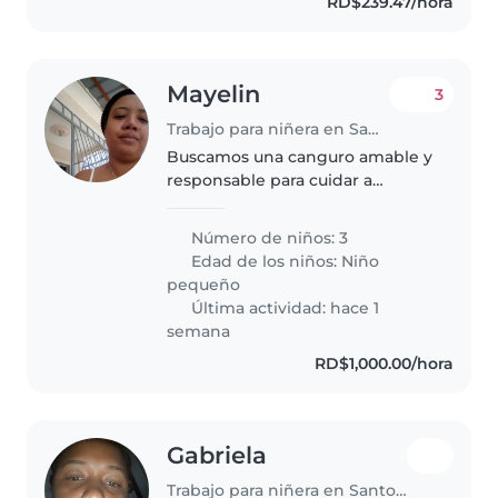
RD$239.47/hora
Mayelin
3
Trabajo para niñera en Santo Domingo (Distrito de Santo Domingo)
Buscamos una canguro amable y
responsable para cuidar a
nuestros 3 pequeños de 2 y 3
años en casa. Idealmente alguien
Número de niños: 3
que cocine, ayude con las tareas
Edad de los niños:
Niño
y se sienta cómodo con labores..
pequeño
Última actividad: hace 1
semana
RD$1,000.00/hora
Gabriela
Trabajo para niñera en Santo Domingo (Distrito de Santo Domingo)