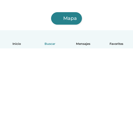
Mapa
Inicio
Buscar
Mensajes
Favoritos
Español
Cómo funciona
Ayuda
Términos y Privacidad
Precios
Datos de la empresa
Babysits para Empresas
Normas de la comunidad