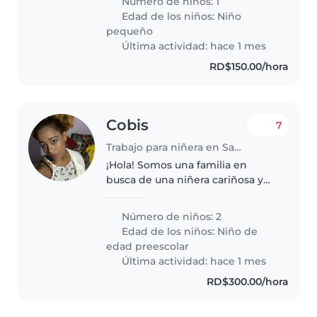
Número de niños: 1
Necesitamos a alguien cómodo/a
Edad de los niños:
Niño
con tareas del hogar y que
pequeño
pueda cuidar a nuestro..
Última actividad: hace 1 mes
RD$150.00/hora
Cobis
7
Trabajo para niñera en Santo Domingo (Distrito de Santo Domingo)
¡Hola! Somos una familia en
busca de una niñera cariñosa y
experimentada para cuidar a
nuestros dos niños en edad
Número de niños: 2
preescolar. Nuestros hijos son
Edad de los niños:
Niño de
muy energéticos, curiosos y
edad preescolar
creativos...
Última actividad: hace 1 mes
RD$300.00/hora