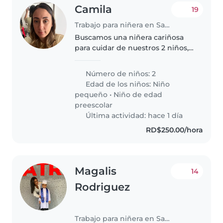
Camila
19
Trabajo para niñera en Santo Domingo (Distrito de Santo Domingo)
Buscamos una niñera cariñosa
para cuidar de nuestros 2 niños,
una pequeña de 1.6 años muy
cariñosa y juguetona y otro de 4
Número de niños: 2
muy afectuoso y tranquilo. Valoro
Edad de los niños:
Niño
compromiso y paciencia..
pequeño
•
Niño de edad
preescolar
Última actividad: hace 1 día
RD$250.00/hora
Magalis
14
Rodriguez
Trabajo para niñera en Santo Domingo (Distrito de Santo Domingo)