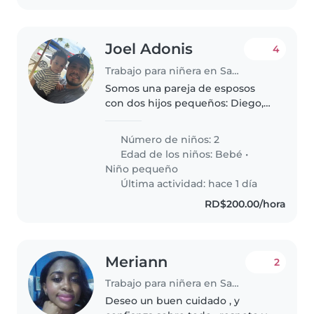
Joel Adonis
4
Trabajo para niñera en Santo Domingo (Distrito de Santo Domingo)
Somos una pareja de esposos
con dos hijos pequeños: Diego,
de 1 año y 1 mes, y Zoe, de 1 mes
de nacida. Ambos trabajamos en
Número de niños: 2
horario de oficina,
Edad de los niños:
Bebé
•
Niño pequeño
Última actividad: hace 1 día
RD$200.00/hora
Meriann
2
Trabajo para niñera en Santo Domingo (Distrito de Santo Domingo)
Deseo un buen cuidado , y