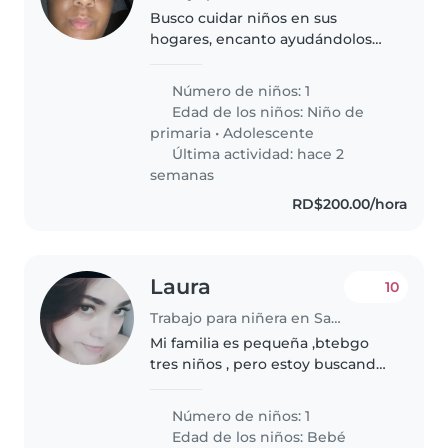
Busco cuidar niños en sus
hogares, encanto ayudándolos
con tareas y animando juegos.
Con 2 años de experiencia con
Número de niños: 1
preadolescentes y adolescentes.
Edad de los niños:
Niño de
Estudiante universitaria,
primaria
•
Adolescente
responsable..
Última actividad: hace 2
semanas
RD$200.00/hora
Laura
10
Trabajo para niñera en Santo Domingo (Distrito de Santo Domingo)
Mi familia es pequeña ,btebgo
tres niños , pero estoy buscando
a alguien para cuidar a un bebe
Número de niños: 1
Edad de los niños:
Bebé