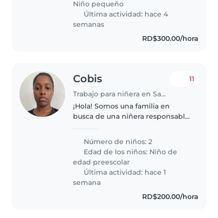
Niño pequeño
Última actividad: hace 4
semanas
RD$300.00/hora
Cobis
11
Trabajo para niñera en Santo Domingo (Distrito de Santo Domingo)
¡Hola! Somos una familia en
busca de una niñera responsable
y cariñosa para nuestros dos
niños en edad preescolar.
Número de niños: 2
Nuestros pequeños son muy
Edad de los niños:
Niño de
energéticos, curiosos y creativos,
edad preescolar
así..
Última actividad: hace 1
semana
RD$200.00/hora