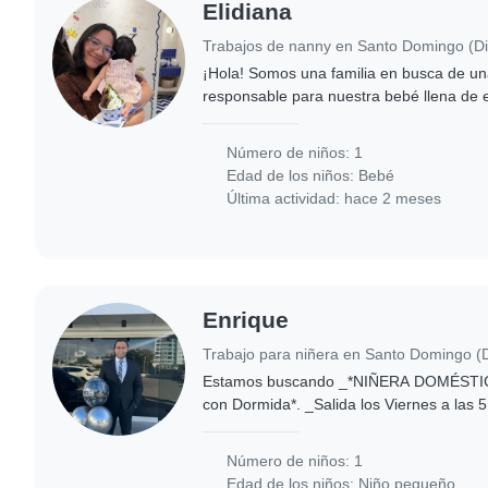
Elidiana
¡Hola! Somos una familia en busca de u
responsable para nuestra bebé llena de 
está hablando y aprendiendo cosas nuev
te..
Número de niños: 1
Edad de los niños:
Bebé
Última actividad: hace 2 meses
Enrique
Estamos buscando _*NIÑERA DOMÉSTICA
con Dormida*. _Salida los Viernes a las 
a las 9AM._ 2. PERFIL NIÑERA + DOM
NIÑERA..
Número de niños: 1
Edad de los niños:
Niño pequeño