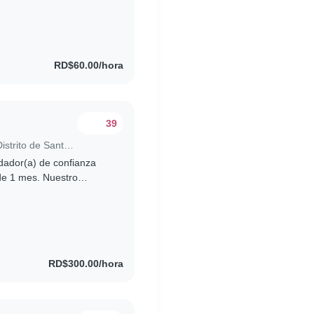
RD$60.00/hora
39
Trabajo para niñera en Santo Domingo (Distrito de Santo Domingo)
dador(a) de confianza
estro
le, pero también muy
RD$300.00/hora