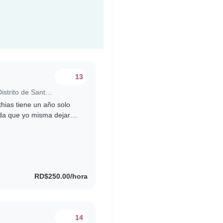
13
Trabajo para niñera en Santo Domingo (Distrito de Santo Domingo)
hias tiene un año solo
ida que yo misma dejaré
tiene un año
RD$250.00/hora
14