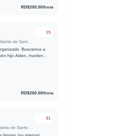
RD$200.00/hora
15
Trabajo para niñera en Santo Domingo (Distrito de Santo Domingo)
organizado. Buscamos a
tro hijo Aiden, mantener
 saludable (3..
RD$200.00/hora
31
Trabajos de nanny en Santo Domingo (Distrito de Santo Domingo)
 limpiar (no interna)