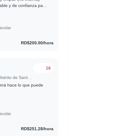
ble y de confianza para
palmente de la limpieza..
scolar
RD$200.00/hora
16
Trabajo para niñera en Santo Domingo (Distrito de Santo Domingo)
Mamá hace lo que puede
scolar
RD$251.28/hora