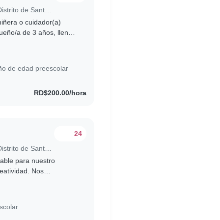
Trabajo para niñera en Santo Domingo (Distrito de Santo Domingo)
iñera o cuidador(a)
ueño/a de 3 años, lleno/a
jo/a tiene algunas..
ño de edad preescolar
RD$200.00/hora
24
Trabajo para niñera en Santo Domingo (Distrito de Santo Domingo)
able para nuestro
eatividad. Nos
s y que pueda ayudar
scolar