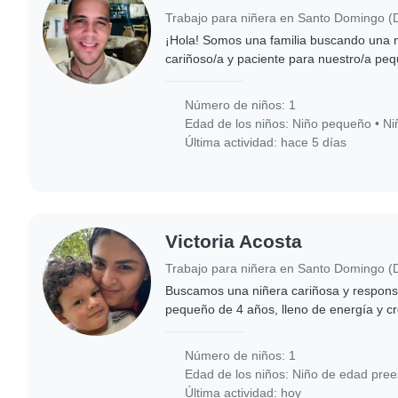
¡Hola! Somos una familia buscando una n
cariñoso/a y paciente para nuestro/a peq
de energía y muy cariñoso/a. Nuestro/a hi
Número de niños: 1
Edad de los niños:
Niño pequeño
•
Ni
Última actividad: hace 5 días
Victoria Acosta
Buscamos una niñera cariñosa y respons
pequeño de 4 años, lleno de energía y cr
encantaría alguien cómodo con mascota
con tareas..
Número de niños: 1
Edad de los niños:
Niño de edad pree
Última actividad: hoy