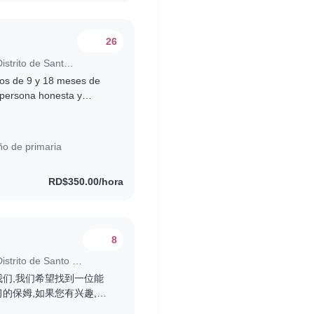
26
Trabajo para niñera en Santo Domingo (Distrito de Santo Domingo)
os de 9 y 18 meses de
 persona honesta y
ros hijos. Buscamos
ño de primaria
RD$350.00/hora
8
Trabajo para niñera en Santo Domingo (Distrito de Santo Domingo)
们,我们希望找到一位能
的保姆,如果您有兴趣,请