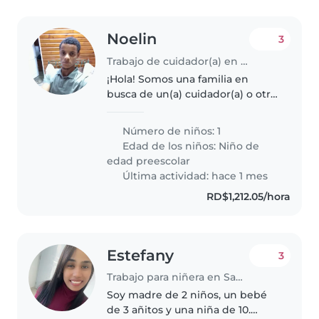
Noelin
3
Trabajo de cuidador(a) en Higüey
¡Hola! Somos una familia en
busca de un(a) cuidador(a) o otro
padre/madre para nuestro
pequeño de preescolar, que es
Número de niños: 1
amigable, creativo y muy
Edad de los niños:
Niño de
divertido. Vivimos en un hogar
edad preescolar
con mascotas,..
Última actividad: hace 1 mes
RD$1,212.05/hora
Estefany
3
Trabajo para niñera en Santiago de los Caballeros
Soy madre de 2 niños, un bebé
de 3 añitos y una niña de 10.