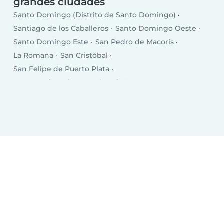
grandes ciudades
Santo Domingo (Distrito de Santo Domingo)
Santiago de los Caballeros
Santo Domingo Oeste
Santo Domingo Este
San Pedro de Macorís
La Romana
San Cristóbal
San Felipe de Puerto Plata
San Francisco de Macorís
Higüey
Concepción de La Vega
Punta Cana
Santa Cruz de Barahona
Bonao
San Juan de la Maguana
Bajos de Haina
Baní
Moca
Azua
Mao
Boca Chica
Salcedo
Esperanza
Cotuí
Villa Altagracia
Hato Mayor del Rey
Nagua
Villa Bisonó
Jarabacoa
Constanza
Tamboril
Bayaguana
Quisqueya (San Pedro de Macorís)
San Fernando de Monte Cristi