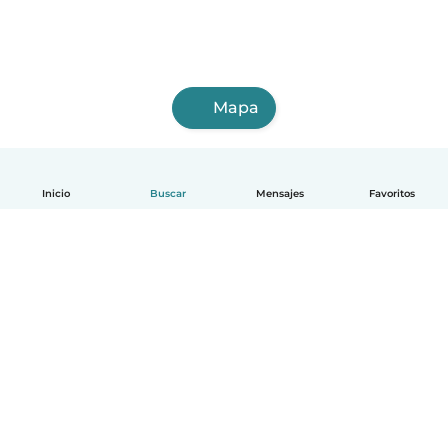
Mapa
Inicio
Buscar
Mensajes
Favoritos
Español
Cómo funciona
Ayuda
Términos y Privacidad
Precios
Datos de la empresa
Babysits para Empresas
Normas de la comunidad