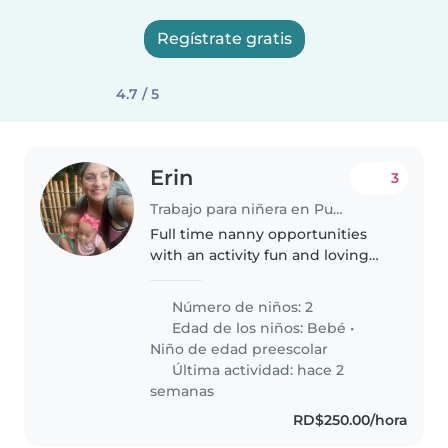
Regístrate gratis
4.7 / 5
Erin
3
Trabajo para niñera en Punta Caña (Provincia de San Juan)
Full time nanny opportunities
with an activity fun and loving
family!! We are a family with two
little ones a curious baby and an
Número de niños: 2
energetic preschooler looking
Edad de los niños:
Bebé
•
for a kind, patient,..
Niño de edad preescolar
Última actividad: hace 2
semanas
RD$250.00/hora