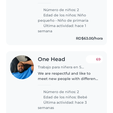
Estoy buscando a alguien que
sea cariñosa con los niños,
Número de niños: 2
paciente, respetuosa,
Edad de los niños:
Niño
responsable y higiénica, con
pequeño
•
Niño de primaria
experiencia..
Última actividad: hace 1
semana
RD$63.00/hora
One Head
69
Trabajo para niñera en Santo Domingo Este
We are respectful and like to
meet new people with different
cultures. We do families in
people perspective and
Número de niños: 2
knowledge .Babies are siblings
Edad de los niños:
Bebé
.Born February 13 . We are
Última actividad: hace 3
looking for..
semanas