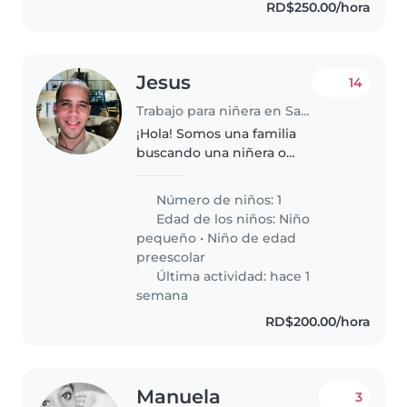
RD$250.00/hora
Jesus
14
Trabajo para niñera en Santo Domingo (Distrito de Santo Domingo)
¡Hola! Somos una familia
buscando una niñera o
cuidador(a) cariñoso/a y paciente
para nuestro/a pequeño/a de 3
Número de niños: 1
años, lleno/a de energía y muy
Edad de los niños:
Niño
cariñoso/a. Nuestro/a hijo/a tiene
pequeño
•
Niño de edad
algunas..
preescolar
Última actividad: hace 1
semana
RD$200.00/hora
Manuela
3