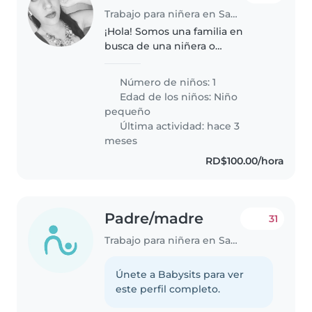
Trabajo para niñera en Santiago de los Caballeros
¡Hola! Somos una familia en
busca de una niñera o
cuidador(a) para nuestro
pequeño, un niño/a en edad de
Número de niños: 1
gatear lleno de energía y
Edad de los niños:
Niño
curiosidad. Necesitamos a
pequeño
alguien que se sienta cómodo/a..
Última actividad: hace 3
meses
RD$100.00/hora
Padre/madre
31
Trabajo para niñera en Santiago de los Caballeros
Únete a Babysits para ver
este perfil completo.