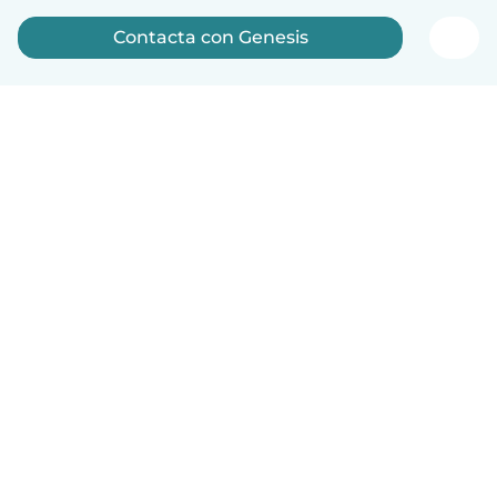
Contacta con Genesis
Español
Cómo funciona
Ayuda
Términos y Privacidad
Precios
Datos de la empresa
Babysits para Empresas
Normas de la comunidad