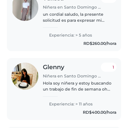
Niñera en Santo Domingo Este
un cordial saludo, la presente
solicitud es para expresar mi
deseo de ocupar la posición de
niñera en su familia. me llamo
Experiencia: > 5 años
Yulissa soy Cristiana, se inglés,
RD$260.00/hora
una persona educada,
responsable,..
Glenny
1
Niñera en Santo Domingo (Distrito de Santo Domingo)
Hola soy niñera y estoy buscando
un trabajo de fin de semana oh
de atender personas mallores mi
último trabajo fue en una
Experiencia: > 11 años
guardería
RD$400.00/hora