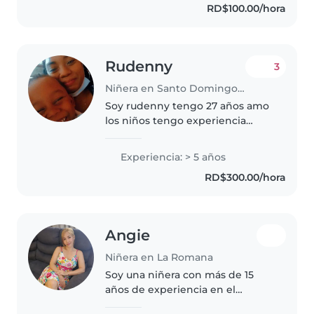
RD$100.00/hora
cocinar, y si me toca hacer..
Rudenny
3
Niñera en Santo Domingo (Distrito de Santo Domingo)
Soy rudenny tengo 27 años amo
los niños tengo experiencia
siendo niñera hace 5 años Soy
amoroso responsable me
Experiencia: > 5 años
encanta cuidar niños también
RD$300.00/hora
estudio psicólogia Escolar he
trabajado..
Angie
Niñera en La Romana
Soy una niñera con más de 15
años de experiencia en el
cuidado infantil, comprometida