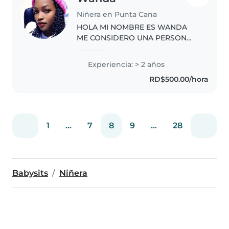
Niñera en Punta Cana
HOLA MI NOMBRE ES WANDA
ME CONSIDERO UNA PERSON
AMABLE Y CON MUCHO
PACIENCIA
Experiencia: > 2 años
RD$500.00/hora
1
...
7
8
9
...
28
Babysits
Niñera