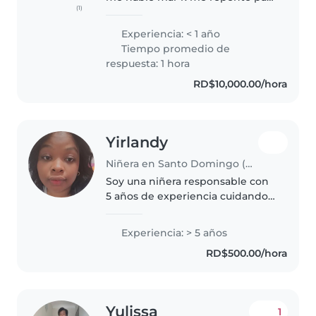
(1)
yo respeta me gusta k me diga
las caso arte de yo trabajar diga
Experiencia: < 1 año
todo los k piezas los k le gusta y
Tiempo promedio de
los k no le gusta si..
respuesta: 1 hora
RD$10,000.00/hora
Yirlandy
Niñera en Santo Domingo (Distrito de Santo Domingo)
Soy una niñera responsable con
5 años de experiencia cuidando
bebés, preescolares y niños en
edad escolar. Tengo habilidades
Experiencia: > 5 años
para trabajar con niños con
RD$500.00/hora
autismo y me encanta dibujar,..
Yulissa
1