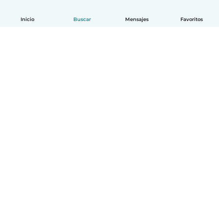
Inicio
Buscar
Mensajes
Favoritos
Español
Cómo funciona
Ayuda
Términos y Privacidad
Precios
Datos de la empresa
Babysits para Empresas
Normas de la comunidad
© Babysits B.V.