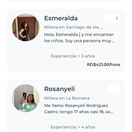
feliz..
Esmeralda
1
Niñera en Santiago de los Caballeros
Hola, Esmeralda ] y me encantan
los niños. Soy una persona muy
empática, responsable, cariñosa
y paciente. Disfruto pasar tiempo
Experiencia: > 3 años
con los pequeños, jugar con
RD$421.00/hora
ellos, ayudarlos en sus..
Rosanyeli
Niñera en La Romana
Me llamo Rosanyeli Rodríguez
Castro, tengo 17 años casi 18, soy
bachiller, no tengo hijos, vivo
con mi madre, soy responsable,
Experiencia: > 4 años
atenta, puntual, cariñosa, sé