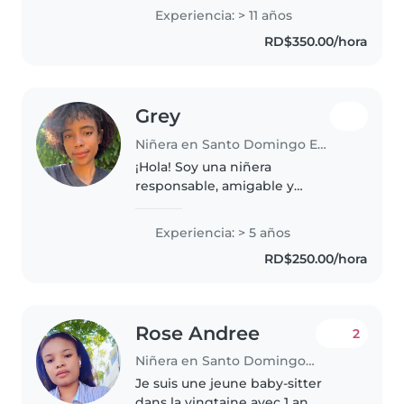
con el bienestar, la seguridad y
Experiencia: > 11 años
el desarrollo integral de los
RD$350.00/hora
niños. Cuento con experiencia
trabajando..
Grey
Niñera en Santo Domingo Este
¡Hola! Soy una niñera
responsable, amigable y
divertida, con 5 años de
experiencia cuidando niños de
Experiencia: > 5 años
todas las edades. Actualmente,
RD$250.00/hora
soy estudiante
universitaria(Psicología
Educativa..
Rose Andree
2
Niñera en Santo Domingo (Distrito de Santo Domingo)
Je suis une jeune baby-sitter
dans la vingtaine avec 1 an