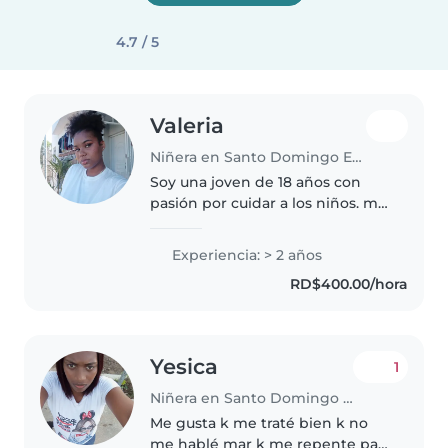
4.7 / 5
Valeria
Niñera en Santo Domingo Este
Soy una joven de 18 años con
pasión por cuidar a los niños. me
encanta jugar, leer y hacer
manualidades con ellos. Soy
Experiencia: > 2 años
paciente, bondadosa y
RD$400.00/hora
responsable. Puedo ayudar con
la tarea..
Yesica
1
Niñera en Santo Domingo Este
Me gusta k me traté bien k no
me hablé mar k me repente para