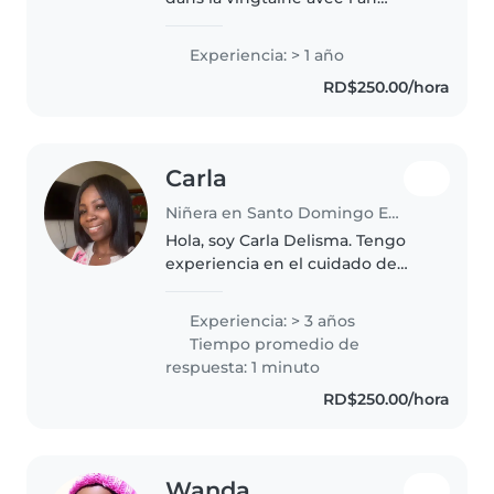
d'expérience auprès des bébés,
des tout-petits, des enfants
Experiencia: > 1 año
d'âge préscolaire et des enfants
RD$250.00/hora
d'âge scolaire. Je suis
responsable,..
Carla
Niñera en Santo Domingo Este
Hola, soy Carla Delisma. Tengo
experiencia en el cuidado de
niños y también en la limpieza
de apartamentos. Soy una
Experiencia: > 3 años
persona responsable, cariñosa,
Tiempo promedio de
paciente y de confianza. Me
respuesta: 1 minuto
gusta..
RD$250.00/hora
Wanda