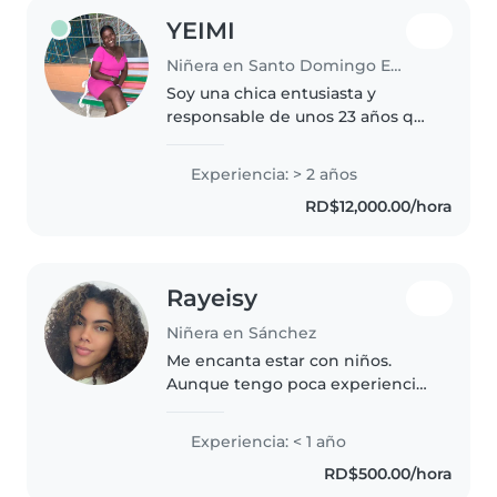
YEIMI
Niñera en Santo Domingo Este
Soy una chica entusiasta y
responsable de unos 23 años que
tiene 2 años de experiencia
cuidando niños de todas las
Experiencia: > 2 años
edades, desde bebés hasta
RD$12,000.00/hora
adolescentes. Estoy en la
universidad dando..
Rayeisy
Niñera en Sánchez
Me encanta estar con niños.
Aunque tengo poca experiencia,
adoro pasar tiempo con ellos de
todas las edades. Ofrezco
Experiencia: < 1 año
actividades divertidas como
RD$500.00/hora
manualidades y cuentos. Estoy