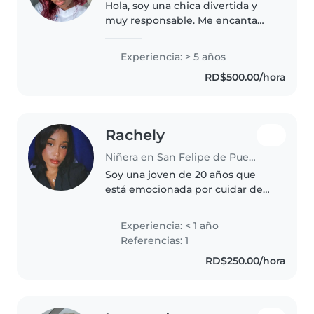
Hola, soy una chica divertida y
muy responsable. Me encanta
jugar, leer cuentos y hacer que
los niños se sientan seguros y
Experiencia: > 5 años
felices. Soy puntual, atenta y
RD$500.00/hora
cuido como si fueran mis
hermanitos...
Rachely
Niñera en San Felipe de Puerto Plata
Soy una joven de 20 años que
está emocionada por cuidar de
sus hijos. Aunque no tengo
experiencia trabajando como
Experiencia: < 1 año
niñera, he pasado mucho tiempo
Referencias: 1
cuidando de mis primos
RD$250.00/hora
pequeños y me..