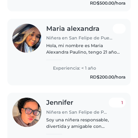
RD$500.00/hora
Maria alexandra
Niñera en San Felipe de Puerto Plata
Hola, mi nombre es Maria
Alexandra Paulino, tengo 21 años,
tengo 3 hermanitos, me gustan
los animales y disfruto compartir
Experiencia: < 1 año
con niños.
RD$200.00/hora
Jennifer
1
Niñera en San Felipe de Puerto Plata
Soy una niñera responsable,
divertida y amigable con
habilidades en idiomas, lectura y