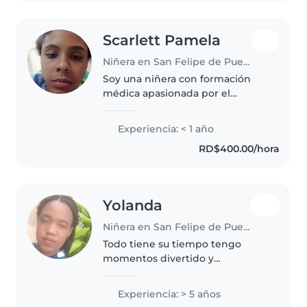
Scarlett Pamela
Niñera en San Felipe de Puerto Plata
Soy una niñera con formación
médica apasionada por el
cuidado infantil. Tengo
experiencia con bebés, niños
Experiencia: < 1 año
pequeños y preescolares. Me
RD$400.00/hora
encanta leer cuentos y ayudar
con las tareas..
Yolanda
Niñera en San Felipe de Puerto Plata
Todo tiene su tiempo tengo
momentos divertido y
momentos para ser muy seria 🤣
Experiencia: > 5 años