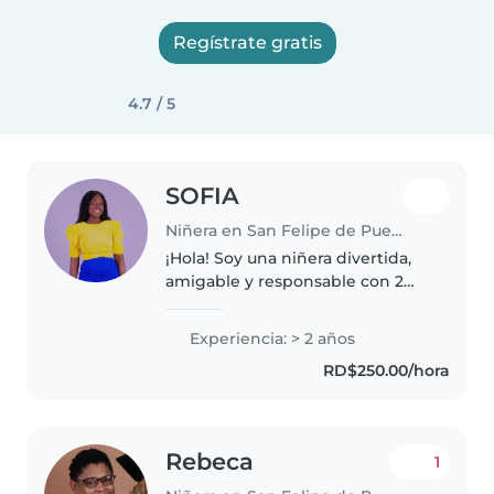
Regístrate gratis
4.7 / 5
SOFIA
Niñera en San Felipe de Puerto Plata
¡Hola! Soy una niñera divertida,
amigable y responsable con 2
años de experiencia cuidando
niños en edad preescolar. Me
Experiencia: > 2 años
encanta jugar y ayudar con las
RD$250.00/hora
tareas. Soy fluida en inglés..
Rebeca
1