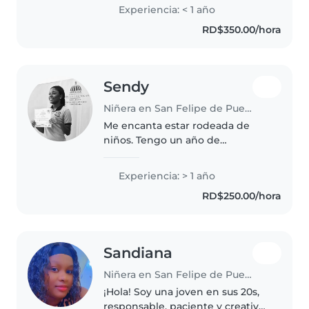
juegos. Me siento cómoda con
Experiencia: < 1 año
mascotas, cocinar y ayuda con la
RD$350.00/hora
tarea. Cuento con carro propio...
Sendy
Niñera en San Felipe de Puerto Plata
Me encanta estar rodeada de
niños. Tengo un año de
experiencia cuidando
preescolares. Me encanta leerles,
Experiencia: > 1 año
cantar y hacer juegos divertidos.
RD$250.00/hora
También ayudo con las tareas del
hogar y..
Sandiana
Niñera en San Felipe de Puerto Plata
¡Hola! Soy una joven en sus 20s,
responsable, paciente y creativa,