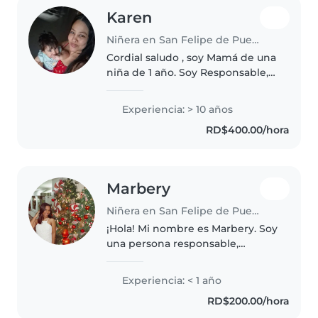
Karen
Niñera en San Felipe de Puerto Plata
Cordial saludo , soy Mamá de una
niña de 1 año. Soy Responsable,
paciente y creativa con niños.
Cuido con amor. Juegos, rutinas
Experiencia: > 10 años
y paseos para bebés 0-2 años.
RD$400.00/hora
Experiencia propia. Niñera..
Marbery
Niñera en San Felipe de Puerto Plata
¡Hola! Mi nombre es Marbery. Soy
una persona responsable,
cariñosa, paciente y cuidadosa.
Me gusta compartir con los
Experiencia: < 1 año
niños, jugar con ellos y
RD$200.00/hora
acompañarlos en sus actividades.
Me gustaría..