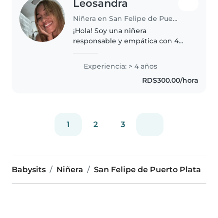
Leosandra
Niñera en San Felipe de Puerto Plata
¡Hola! Soy una niñera
responsable y empática con 4
años de experiencia cuidando
bebés, niños pequeños y
Experiencia: > 4 años
preescolares. Actualmente, estoy
RD$300.00/hora
estudiando la licenciatura en
Enfermería, lo..
1
2
3
Babysits
Niñera
San Felipe de Puerto Plata