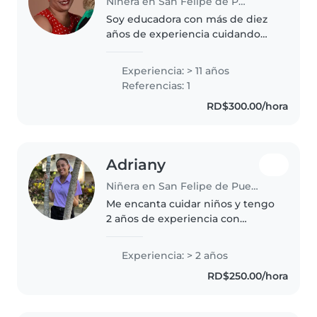
Niñera en San Felipe de Puerto Plata
Soy educadora con más de diez
años de experiencia cuidando
niños de diversas edades.
Amante de los idiomas, las
Experiencia: > 11 años
lecturas en voz alta y los juegos
Referencias: 1
creativos. Me encanta cocinar,
RD$300.00/hora
ayudar..
Adriany
Niñera en San Felipe de Puerto Plata
Me encanta cuidar niños y tengo
2 años de experiencia con
pequeños de diferentes edades.
Estoy capacitada en primeros
Experiencia: > 2 años
auxilios. Me adapto a cubrir
RD$250.00/hora
necesidades especiales,
especialmente..