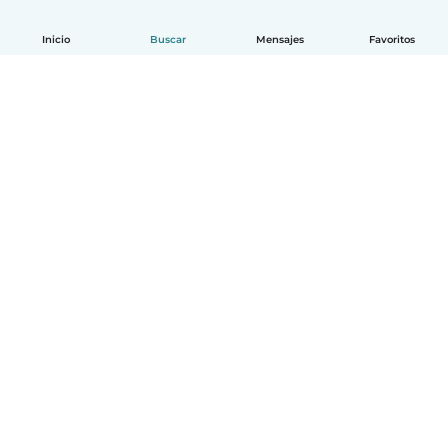
Inicio
Buscar
Mensajes
Favoritos
Español
Cómo funciona
Ayuda
Términos y Privacidad
Precios
Datos de la empresa
Babysits para Empresas
Normas de la comunidad
© Babysits B.V.