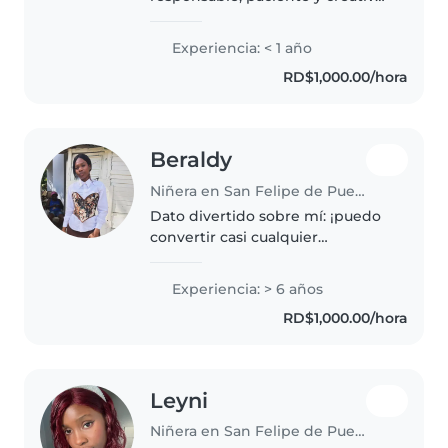
con experiencia cuidando niños
pequeños. Aunque no tengo
Experiencia: < 1 año
años de experiencia formal,
RD$1,000.00/hora
tengo un hermano pequeño y
he..
Beraldy
Niñera en San Felipe de Puerto Plata
Dato divertido sobre mí: ¡puedo
convertir casi cualquier
momento aburrido en un juego
divertido! Me encanta trabajar
Experiencia: > 6 años
con niños porque disfruto
RD$1,000.00/hora
escuchar sus ocurrencias, jugar
con ellos..
Leyni
Niñera en San Felipe de Puerto Plata