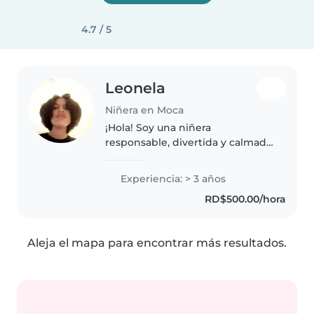
4.7 / 5
Leonela
Niñera en Moca
¡Hola! Soy una niñera
responsable, divertida y calmada
con 3 años de experiencia
cuidando niños desde la edad de
Experiencia: > 3 años
guardería hasta la escuela
RD$500.00/hora
primaria. Me encanta dibujar,
hacer manualidades,..
Aleja el mapa para encontrar más resultados.