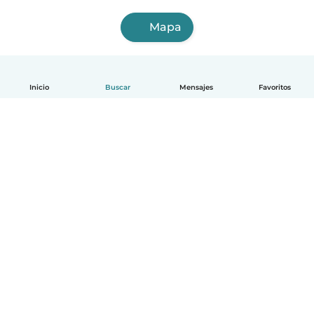
Mapa
Inicio
Buscar
Mensajes
Favoritos
Español
Cómo funciona
Ayuda
Términos y Privacidad
Precios
Datos de la empresa
Babysits para Empresas
Normas de la comunidad