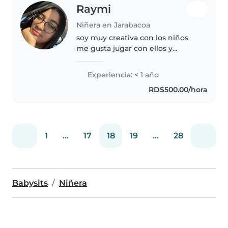
Raymi
Niñera en Jarabacoa
soy muy creativa con los niños
me gusta jugar con ellos y
hacerlo rier
Experiencia: < 1 año
RD$500.00/hora
1
...
17
18
19
...
28
Babysits
Niñera