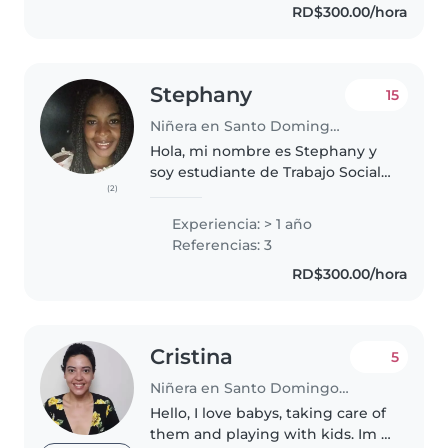
RD$300.00/hora
rodeadas de ellos . Solo..
Stephany
15
Niñera en Santo Domingo Este
Hola, mi nombre es Stephany y
soy estudiante de Trabajo Social,
(2)
me considero una persona
dinámica, divertida, amable,
Experiencia: > 1 año
creativa y paciente, me gusta
Referencias: 3
que los niños y las niñas
RD$300.00/hora
aprendan..
Cristina
5
Niñera en Santo Domingo (Distrito de Santo Domingo)
Hello, I love babys, taking care of
them and playing with kids. Im a