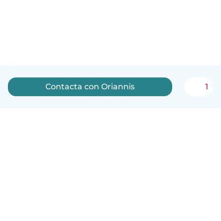
Contacta con Oriannis
1
Español
Cómo funciona
Ayuda
Términos y Privacidad