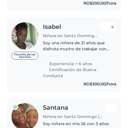
RD$200.00/hora
y creativa. Tengo buena actitud,..
Isabel
4
Niñera en Santo Domingo (Distrito de Santo Domingo)
Soy una niñera de 21 años que
disfruta mucho de trabajar con
niños. Tengo 2 años de
Favorito de las
familias
experiencia cuidando a bebés,
Experiencia: > 6 años
niños pequeños y preescolares.
Certificación de Buena
Soy una persona responsable,
Conducta
paciente..
RD$300.00/hora
Santana
Niñera en Santo Domingo (Distrito de Santo Domingo)
Soy niñera en mis 26 con 3 años