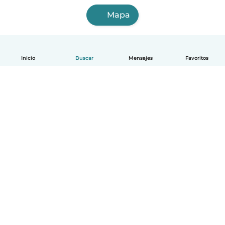
Mapa
Inicio
Buscar
Mensajes
Favoritos
Español
Cómo funciona
Ayuda
Términos y Privacidad
Precios
Datos de la empresa
Babysits para Empresas
Normas de la comunidad