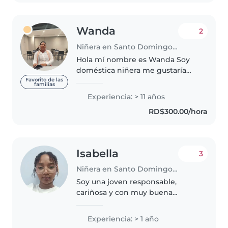
Wanda
2
Niñera en Santo Domingo (Distrito de Santo Domingo)
Hola mí nombre es Wanda Soy
doméstica niñera me gustaría
trabajar contigo Tigo tengo 12
Favorito de las
familias
años de experiencia
Experiencia: > 11 años
RD$300.00/hora
Isabella
3
Niñera en Santo Domingo (Distrito de Santo Domingo)
Soy una joven responsable,
cariñosa y con muy buena
energía, comprometida con el
cuidado y bienestar de los niños.
Experiencia: > 1 año
Me considero paciente, divertida