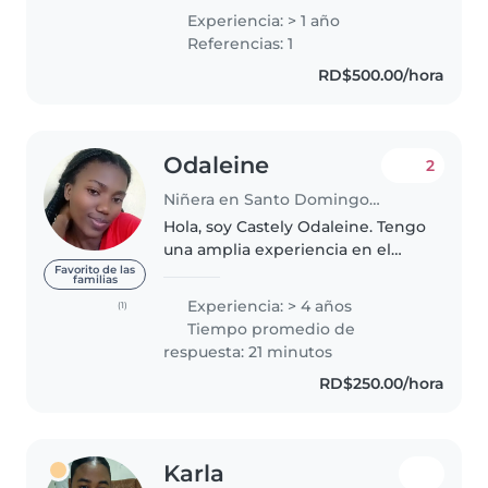
responsable, respetuosa,
Experiencia: > 1 año
cariñosa, cuidadosa, creativa,
Referencias: 1
paciente. Me encanta
RD$500.00/hora
divertirme..
Odaleine
2
Niñera en Santo Domingo (Distrito de Santo Domingo)
Hola, soy Castely Odaleine. Tengo
una amplia experiencia en el
cuidado infantil y una gran
Favorito de las
familias
pasión por trabajar con niños.
Experiencia: > 4 años
(1)
Hablo inglés, francés y español,
Tiempo promedio de
lo que me permite
respuesta: 21 minutos
comunicarme..
RD$250.00/hora
Karla