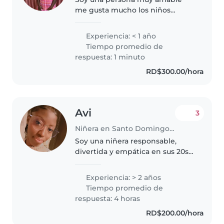
me gusta mucho los niños
estudio los domingos soy de
familia cristiana respeto bastante
Experiencia: < 1 año
me gusta juzgar con los niños y
Tiempo promedio de
compartir me gusta ayudar alas
respuesta: 1 minuto
personas..
RD$300.00/hora
Avi
3
Niñera en Santo Domingo (Distrito de Santo Domingo)
Soy una niñera responsable,
divertida y empática en sus 20s
con 2 años de experiencia
cuidando niños de 2- 5 años. Me
Experiencia: > 2 años
encanta leer a los niños,
Tiempo promedio de
enseñarles idiomas y jugar con
respuesta: 4 horas
ellos...
RD$200.00/hora