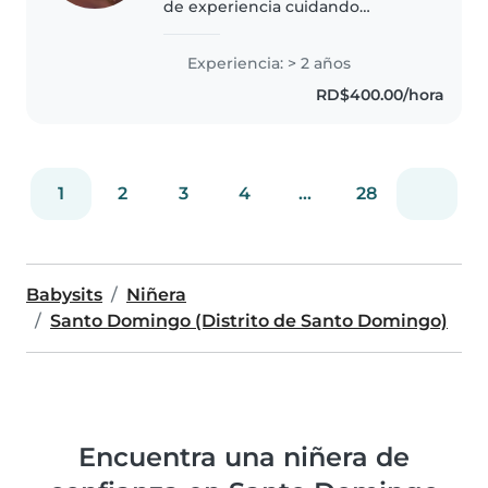
de experiencia cuidando
preescolares, escolares y
pequeños activos. Me encanta
Experiencia: > 2 años
leer, jugar y compartir música
RD$400.00/hora
con ellos. Estoy acostumbrada a
cocinar..
1
2
3
4
...
28
Babysits
Niñera
Santo Domingo (Distrito de Santo Domingo)
Encuentra una niñera de