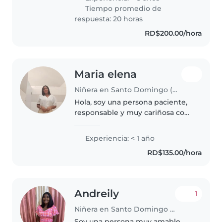
responsable, amigable y
Tiempo promedio de
paciente, que disfruta de
respuesta: 20 horas
actividades..
RD$200.00/hora
Maria elena
Niñera en Santo Domingo (Distrito de Santo Domingo)
Hola, soy una persona paciente,
responsable y muy cariñosa con
los niños. Me encanta crear un
ambiente seguro y alegre para
Experiencia: < 1 año
ellos mientras sus padres no
RD$135.00/hora
están. tengo la experiencia..
Andreily
1
Niñera en Santo Domingo (Distrito de Santo Domingo)
Soy una persona muy amable