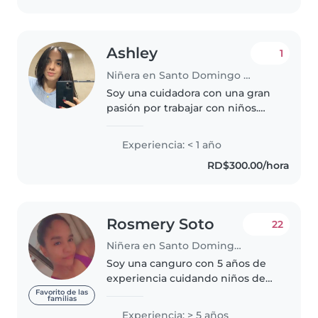
Ashley
1
Niñera en Santo Domingo (Distrito de Santo Domingo)
Soy una cuidadora con una gran
pasión por trabajar con niños.
Estoy emocionada por aprender
y adaptarme a las necesidades
Experiencia: < 1 año
de cada familia. Soy una persona
RD$300.00/hora
responsable, paciente y
divertida,..
Rosmery Soto
22
Niñera en Santo Domingo (Distrito de Santo Domingo)
Soy una canguro con 5 años de
experiencia cuidando niños de
todas las edades, desde bebés
Favorito de las
familias
hasta escolares. Soy una persona
Experiencia: > 5 años