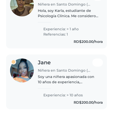
Niñera en Santo Domingo (Distrito de Santo Domingo)
Hola, soy Karla, estudiante de
Psicología Clínica. Me considero
una persona responsable,
paciente, cariñosa y
Experiencia: > 1 año
comprometida con el bienestar
Referencias: 1
de los niños. Cuento con
RD$200.00/hora
experiencia en..
Jane
Niñera en Santo Domingo (Distrito de Santo Domingo)
Soy una niñera apasionada con
10 años de experiencia,
especializada en bebés y niños
pequeños. Soy creativa y
Experiencia: > 10 años
paciente, me encanta organizar
RD$200.00/hora
actividades educativas como
dibujo y música...