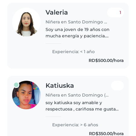
Valeria
1
Niñera en Santo Domingo (Distrito de Santo Domingo)
Soy una joven de 19 años con
mucha energía y paciencia.
Aunque no cuento con
experiencia formal como niñera,
Experiencia: < 1 año
me encanta estar con niños de
RD$500.00/hora
todas las edades, desde bebés
hasta adolescentes...
Katiuska
Niñera en Santo Domingo (Distrito de Santo Domingo)
soy katiuska soy amable y
respectuosa , cariñosa me gustan
los niños tengo 3 niños soy
apacionada con mi trabajo
Experiencia: > 6 años
RD$350.00/hora