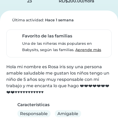
23
RD$200.00/hora
Última actividad:
Hace 1 semana
Favorito de las familias
Una de las niñeras más populares en
Babysits, según las familias.
Aprende más
Hola mi nombre es Rosa iris soy una persona 
amable saludable me gustan los niños tengo un 
niño de 5 años soy muy responsable con mi 
trabajo y me encanta lo que hago ❤️❤️❤️❤️❤️❤️❤️
❤️❤️♥️♥️♥️♥️♥️♥️♥️♥️♥️♥️♥️
Características
Responsable
Amigable