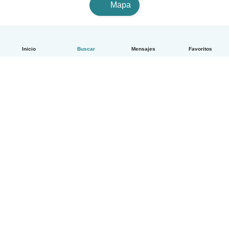
Mapa
Inicio
Buscar
Mensajes
Favoritos
Español
Cómo funciona
Ayuda
Términos y Privacidad
Precios
Datos de la empresa
Babysits para Empresas
Normas de la comunidad