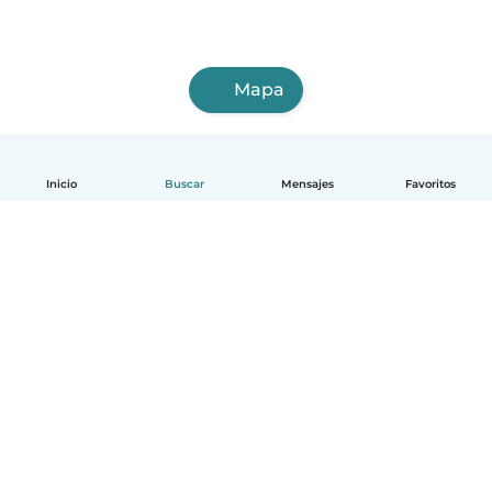
Mapa
Inicio
Buscar
Mensajes
Favoritos
Español
Cómo funciona
Ayuda
Términos y Privacidad
Precios
Datos de la empresa
Babysits para Empresas
Normas de la comunidad