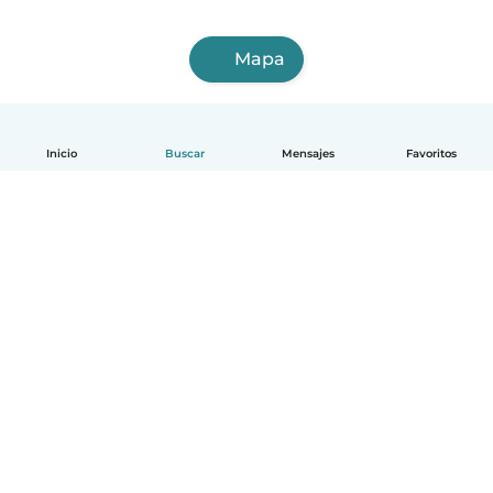
Mapa
Inicio
Buscar
Mensajes
Favoritos
Español
Cómo funciona
Ayuda
Términos y Privacidad
Precios
Datos de la empresa
Babysits para Empresas
Normas de la comunidad