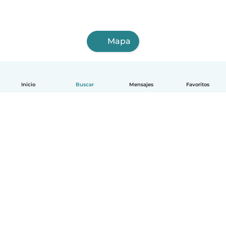
Mapa
Inicio
Buscar
Mensajes
Favoritos
Español
Cómo funciona
Ayuda
Términos y Privacidad
Precios
Datos de la empresa
Babysits para Empresas
Normas de la comunidad