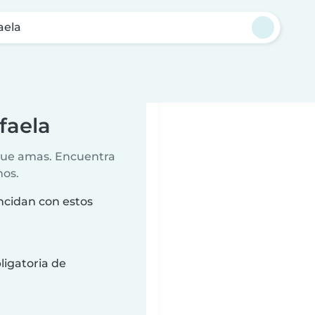
aela
faela
 que amas. Encuentra
nos.
ncidan con estos
ligatoria de