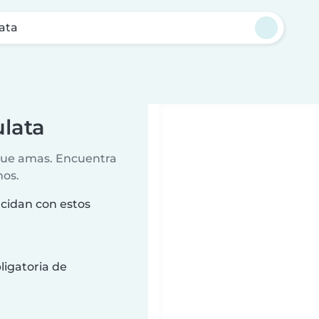
ata
ulata
 que amas. Encuentra
nos.
ncidan con estos
ligatoria de