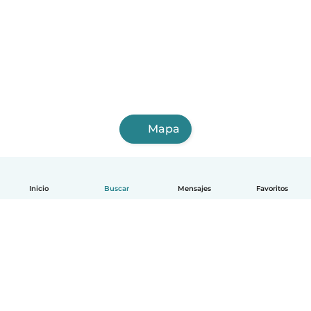
Mapa
Inicio
Buscar
Mensajes
Favoritos
Español
Cómo funciona
Ayuda
Términos y Privacidad