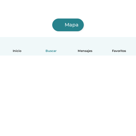
Mapa
Inicio
Buscar
Mensajes
Favoritos
Español
Cómo funciona
Ayuda
Términos y Privacidad
Precios
Datos de la empresa
Babysits para Empresas
Normas de la comunidad