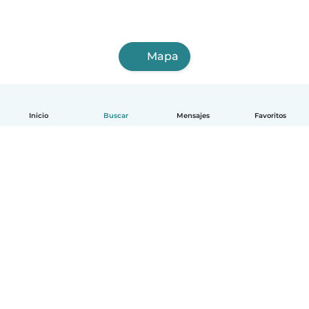
Mapa
Inicio
Buscar
Mensajes
Favoritos
Español
Cómo funciona
Ayuda
Términos y Privacidad
Precios
Datos de la empresa
Babysits para Empresas
Normas de la comunidad