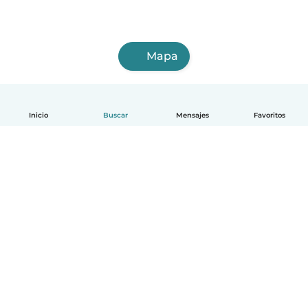
Mapa
Inicio
Buscar
Mensajes
Favoritos
Español
Cómo funciona
Ayuda
Términos y Privacidad
Precios
Datos de la empresa
Babysits para Empresas
Normas de la comunidad