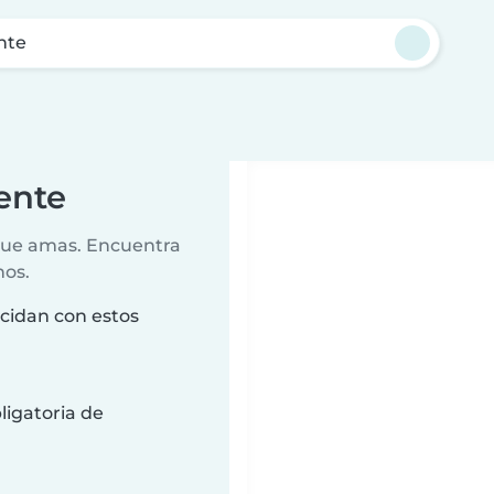
nte
ente
 que amas. Encuentra
nos.
ncidan con estos
ligatoria de