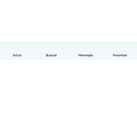
Inicio
Buscar
Mensajes
Favoritos
Español
Cómo funciona
Ayuda
Términos y Privacidad
Precios
Datos de la empresa