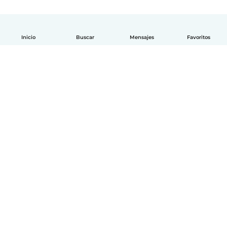
Inicio
Buscar
Mensajes
Favoritos
Español
Cómo funciona
Ayuda
Términos y Privacidad
Precios
Datos de la empresa
Babysits para Empresas
Normas de la comunidad