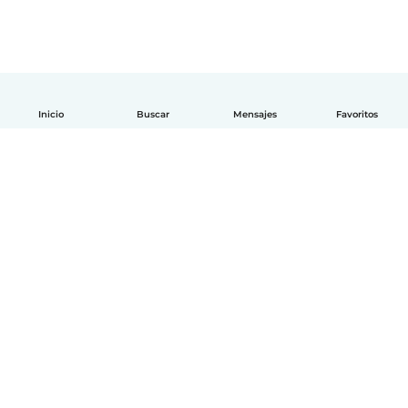
Inicio
Buscar
Mensajes
Favoritos
Español
Cómo funciona
Ayuda
Términos y Privacidad
Precios
Datos de la empresa
Babysits para Empresas
Normas de la comunidad