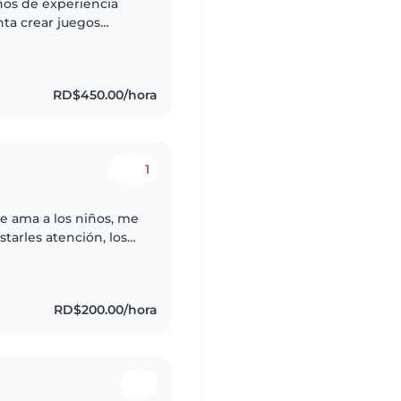
ños de experiencia
ta crear juegos
tiéndose. Tengo
RD$450.00/hora
1
e ama a los niños, me
starles atención, los
te me encanta pasar
RD$200.00/hora