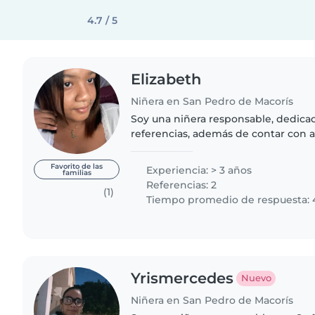
4.7 / 5
Elizabeth
Niñera en San Pedro de Macorís
Soy una niñera responsable, dedic
referencias, además de contar con 
el cuidado de niños. Me enfoco en b
seguridad y un..
Favorito de las
Experiencia: > 3 años
familias
Referencias: 2
(1)
Tiempo promedio de respuesta: 
Yrismercedes
Nuevo
Niñera en San Pedro de Macorís