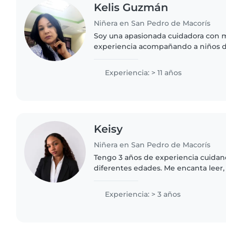
Kelis Guzmán
Niñera en San Pedro de Macorís
Soy una apasionada cuidadora con 
experiencia acompañando a niños de
Madre y licenciada en administración
música y hacer juegos..
Experiencia: > 11 años
Keisy
Niñera en San Pedro de Macorís
Tengo 3 años de experiencia cuidan
diferentes edades. Me encanta leer, 
ellos. Hablo español e inglés fluid
formación en contabilidad...
Experiencia: > 3 años