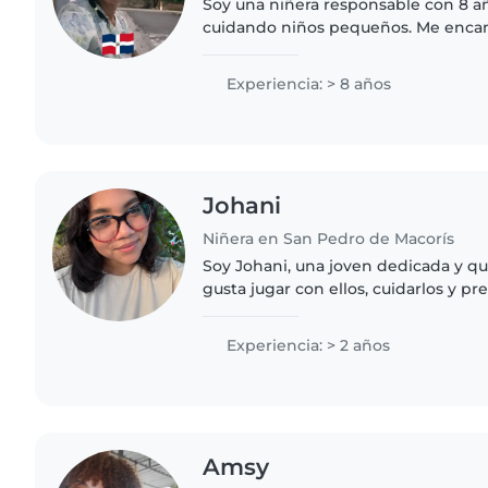
Soy una niñera responsable con 8 a
cuidando niños pequeños. Me encan
didácticos para que aprendan divir
certificación en primeros auxilios..
Experiencia: > 8 años
Johani
Niñera en San Pedro de Macorís
Soy Johani, una joven dedicada y qu
gusta jugar con ellos, cuidarlos y pre
niños son muy creativos, y realmen
tiempo con..
Experiencia: > 2 años
Amsy