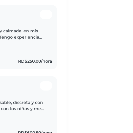
 y calmada, en mis
. Tengo experiencia
y me encanta leerles
RD$250.00/hora
able, discreta y con
d con los niños y me
ro, tranquilo y de
RD$600.50/hora