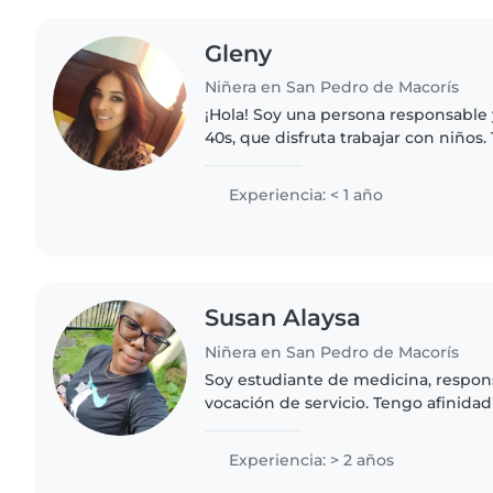
Gleny
Niñera en San Pedro de Macorís
¡Hola! Soy una persona responsable
40s, que disfruta trabajar con niños
cuidando niños en edad preescolar 
cuentos, dibujar..
Experiencia: < 1 año
Susan Alaysa
Niñera en San Pedro de Macorís
Soy estudiante de medicina, respons
vocación de servicio. Tengo afinida
enfoco en brindar un ambiente segu
confianza. Gracias..
Experiencia: > 2 años