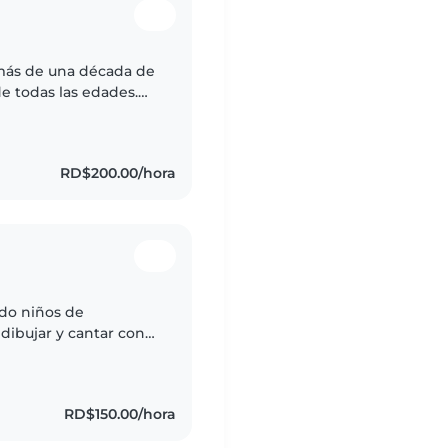
más de una década de
 todas las edades.
, adoro leer, tocar
RD$200.00/hora
do niños de
dibujar y cantar con
amente y tengo
RD$150.00/hora