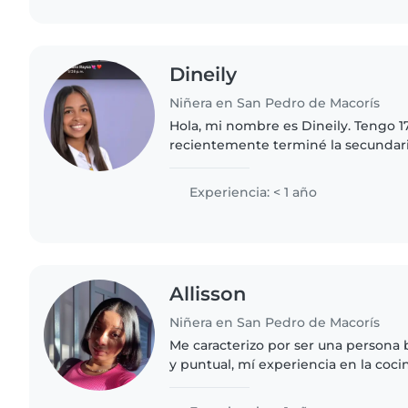
Dineily
Niñera en San Pedro de Macorís
Hola, mi nombre es Dineily. Tengo 1
recientemente terminé la secundari
Mir. Me considero una persona resp
cariñosa, especialmente con..
Experiencia: < 1 año
Allisson
Niñera en San Pedro de Macorís
Me caracterizo por ser una persona
y puntual, mí experiencia en la coci
cualidades que considero importante
a un niño...