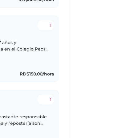
1
7 años y
a en el Colegio Pedro
onsable, paciente y
RD$150.00/hora
1
 bastante responsable
na y repostería son
s a la hora de cuidar