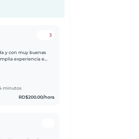
3
ada y con muy buenas
amplia experiencia en
rindarles atención,
4 minutos
RD$200.00/hora