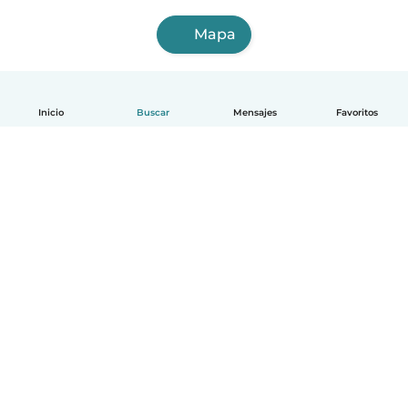
Mapa
Inicio
Buscar
Mensajes
Favoritos
Español
Cómo funciona
Ayuda
Términos y Privacidad
Precios
Datos de la empresa
Babysits para Empresas
Normas de la comunidad