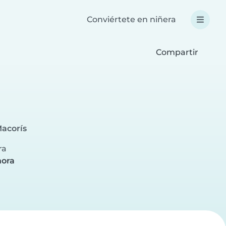
Conviértete en niñera
Compartir
Macorís
ra
hora