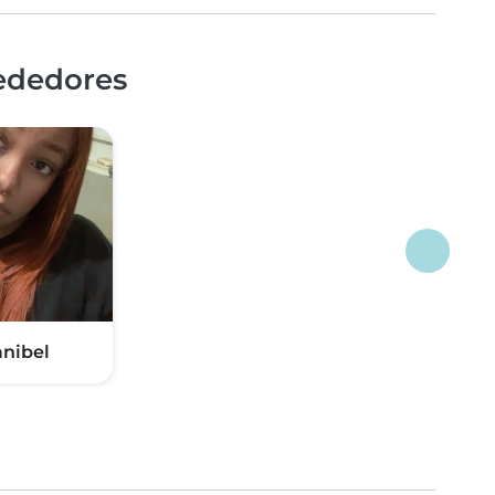
rededores
anibel