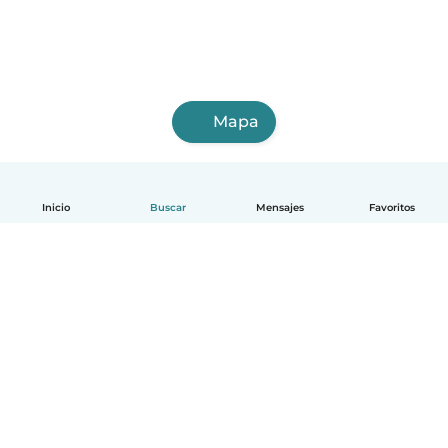
Mapa
Inicio
Buscar
Mensajes
Favoritos
Español
Cómo funciona
Ayuda
Términos y Privacidad
Precios
Datos de la empresa