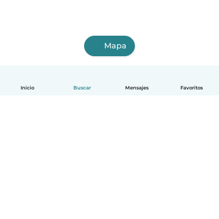
Mapa
Inicio
Buscar
Mensajes
Favoritos
Español
Cómo funciona
Ayuda
Términos y Privacidad
Precios
Datos de la empresa
Babysits para Empresas
Normas de la comunidad