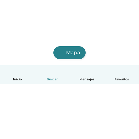
Mapa
Inicio
Buscar
Mensajes
Favoritos
Español
Cómo funciona
Ayuda
Términos y Privacidad