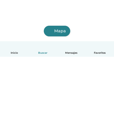
Mapa
Inicio
Buscar
Mensajes
Favoritos
Español
Cómo funciona
Ayuda
Términos y Privacidad
Precios
Datos de la empresa