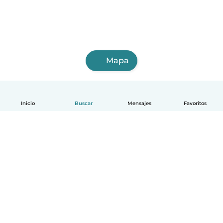
Mapa
Inicio
Buscar
Mensajes
Favoritos
Español
Cómo funciona
Ayuda
Términos y Privacidad
Precios
Datos de la empresa