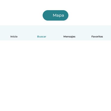
Mapa
Inicio
Buscar
Mensajes
Favoritos
Español
Cómo funciona
Ayuda
Términos y Privacidad
Precios
Datos de la empresa
Babysits para Empresas
Normas de la comunidad