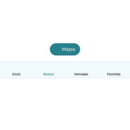
Mapa
Inicio
Buscar
Mensajes
Favoritos
Español
Cómo funciona
Ayuda
Términos y Privacidad