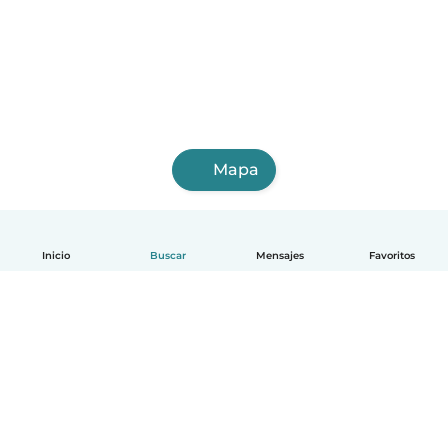
Mapa
Inicio
Buscar
Mensajes
Favoritos
Español
Cómo funciona
Ayuda
Términos y Privacidad