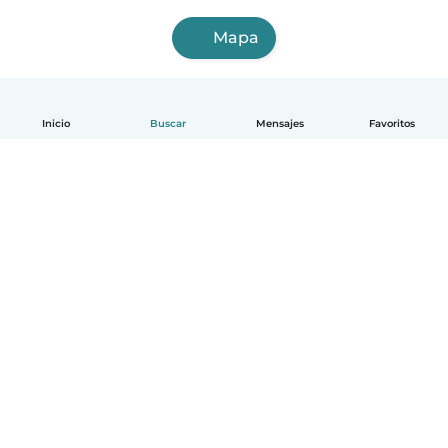
Mapa
Inicio
Buscar
Mensajes
Favoritos
Español
Cómo funciona
Ayuda
Términos y Privacidad
Precios
Datos de la empresa
Babysits para Empresas
Normas de la comunidad