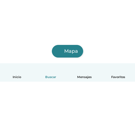
Mapa
Inicio
Buscar
Mensajes
Favoritos
Español
Cómo funciona
Ayuda
Términos y Privacidad