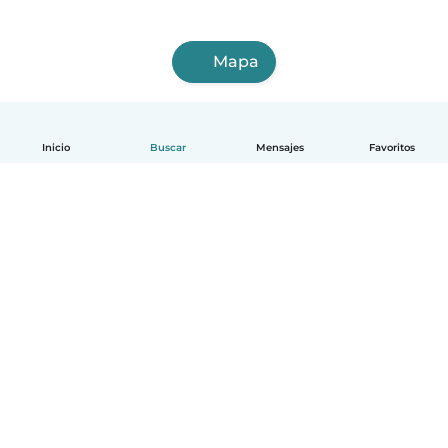
Mapa
Inicio
Buscar
Mensajes
Favoritos
Español
Cómo funciona
Ayuda
Términos y Privacidad
Precios
Datos de la empresa
Babysits para Empresas
Normas de la comunidad