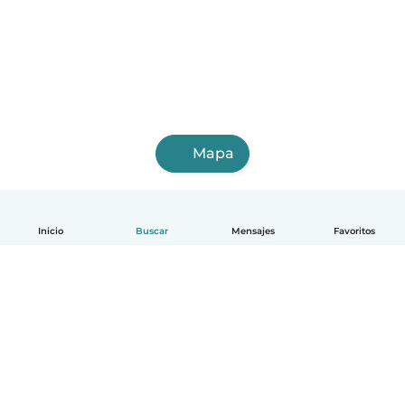
Mapa
Inicio
Buscar
Mensajes
Favoritos
Español
Cómo funciona
Ayuda
Términos y Privacidad