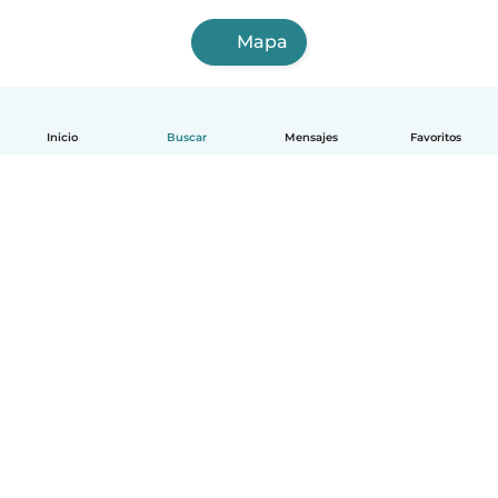
Mapa
Inicio
Buscar
Mensajes
Favoritos
Español
Cómo funciona
Ayuda
Términos y Privacidad
Precios
Datos de la empresa
Babysits para Empresas
Normas de la comunidad