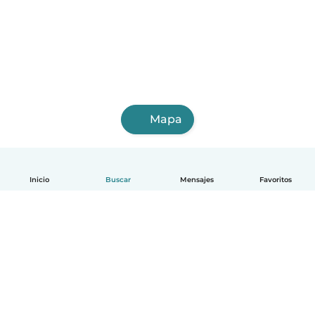
Mapa
Inicio
Buscar
Mensajes
Favoritos
Español
Cómo funciona
Ayuda
Términos y Privacidad