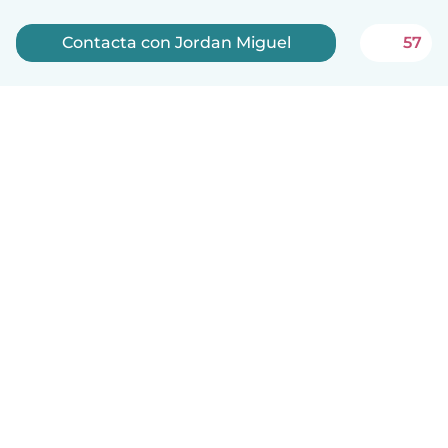
Contacta con Jordan Miguel
57
Español
Cómo funciona
Ayuda
Términos y Privacidad
Precios
Datos de la empresa
Babysits para Empresas
Normas de la comunidad