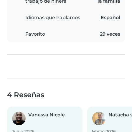
trabajo de niñera
la familia
Idiomas que hablamos
Español
Favorito
29 veces
4 Reseñas
Vanessa Nicole
Natacha 
Junio 2026
Marzo 2026