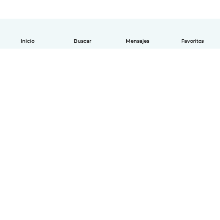
Inicio
Buscar
Mensajes
Favoritos
Español
Cómo funciona
Ayuda
Términos y Privacidad
Precios
Datos de la empresa
Babysits para Empresas
Normas de la comunidad